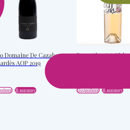
о Domaine De Cazaban
Вино About A Girl 2
ardès AOP 2019
обнее
В корзину
Подробнее
В корзину