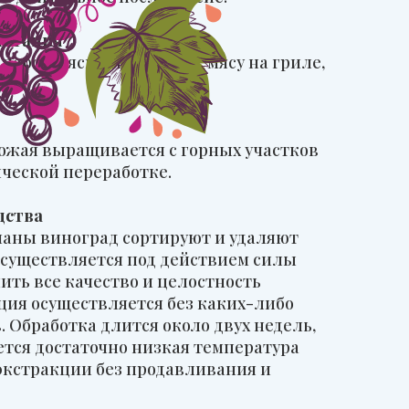
четания
парой мясным закускам, мясу на гриле,
рожая выращивается с горных участков
ической переработке.
дства
чаны виноград сортируют и удаляют
осуществляется под действием силы
ить все качество и целостность
ия осуществляется без каких-либо
 Обработка длится около двух недель,
тся достаточно низкая температура
 экстракции без продавливания и