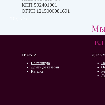
КПП 502401001
ОГРН 1215000081691
ТИФАРА
Мы
вл
ТИФАРА
ДОКУ
На главную
П
Домен де казабан
О
Каталог
Р
Л