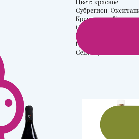
Цвет: красное
Субрегион: Окситан
Крепость: 14%
Сахар: сухое
Регион: Лангедок
Гренаш: 60%
Сенсо: 40%