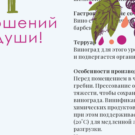
Гастрономические со
Вино станет отличной 
барбекю.
Терруар
Виноград для этого у
и подвергается орган
Особенности произво
Перед помещением в 
гребни. Прессование 
тяжести, чтобы сохран
винограда. Винификац
химических продуктов.
при этом поддерживае
(20°C) для медленной
разгрузки.