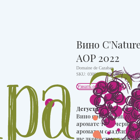
Вино C'Natur
AOP 2022
Domaine de Cazaban
SKU:
0300007137840000036
Узнать о поступлении
Дегустационные зам
Вино ярко-рубинового
аромате тона черных 
ароматом сладких спе
шелковистые танины 