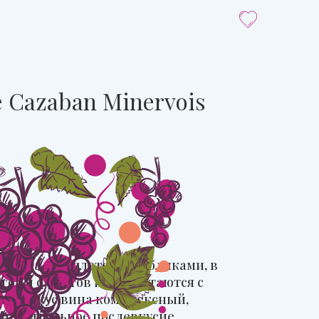
e Cazaban Minervois
етки
 цвета с фиолетовыми бликами, в
ягод и фруктов переплетаются с
ций. Вкус вина комплексный,
и длительное послевкусие.