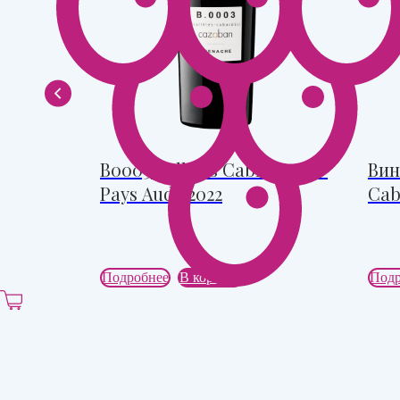
quette
B0003 Salleles Cabrdes, IGP
Вин
oi AOP
Pays Aude 2022
Cab
Подробнее
В корзину
Подр