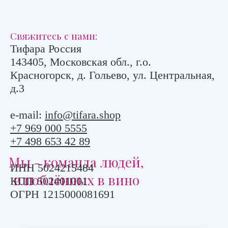
Свяжитесь с нами:
Тифара Россия
143405, Московская обл., г.о.
Красногорск, д. Гольево, ул. Центральная,
д.3
e-mail:
info@tifara.shop
+7 969 000 5555
+7 498 653 42 89
ТИФАРА
Мы - команда людей,
ИНН 5024215484
влюблённых в вино
КПП 502401001
ОГРН 1215000081691