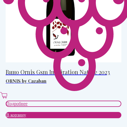
Вино Ornis Gsm Inspiration Nature 2023
В
su
ORNIS by Cazaban
Подробнее
По
В корзину
В 