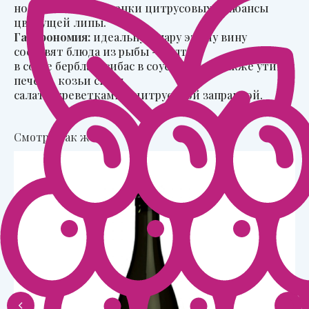
ноты, яблоко, оттенки цитрусовых и нюансы
цветущей липы.
Гастрономия:
идеальную пару этому вину
составят блюда из рыбы – палтус
в соусе берблан, сибас в соусе биск, а также утиная
печень, козьи сыры,
салат с креветками с цитрусовой заправкой.
Смотри так же