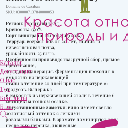
Domaine de Cazaban
SKU:
0300007137840000053
Регион
: Окситания, Од
Крепость:
13,0%
Сорт винограда:
Пино Гри (100%)
Терруар:
возраст лоз от 20 лет, глинисто-
известняковая почва,
урожайность 25 гл/га.
Особенности производства:
ручной сбор, прямое
Каталог
прессование,
Дегустации
холодная мацерация. Ферментация проходит в
емкостях из нержавеющей
О нас
стали в течение 20 дней при температуре 16
Тур
градусов. Выдержка
в емкостях из нержавеющей стали в течение 6
Контакты
месяцев на тонком осадке.
Блог
Дегустационные заметки:
вино имеет светло-
золотистый оттенок с легкими
розовыми бликами. В аромате доминируют тона
неспелого персика, дюшесные