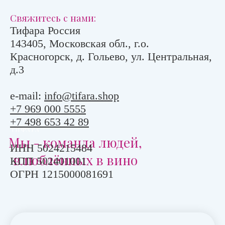
Свяжитесь с нами:
Тифара Россия
143405, Московская обл., г.о.
Красногорск, д. Гольево, ул. Центральная,
д.3
e-mail:
info@tifara.shop
+7 969 000 5555
+7 498 653 42 89
ТИФАРА
Мы - команда людей,
ИНН 5024215484
влюблённых в вино
КПП 502401001
ОГРН 1215000081691