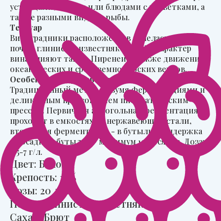
устрицами, крабом или блюдами с креветками, а
также разными видами рыбы.
Терруар
Виноградники расположены в аппеласьоне Лиму,
почвы глинисто-известняковые. На характер
вина влияют также Пиренеи, а также движения
океанических и средиземноморских ветров.
Особенности производства
Традиционный метод с двумя ферментациями и
деликатным прессованием пневматическим
прессом. Первичная алкогольная ферментация
проходит в емкостях из нержавеющей стали,
вторичная ферментация - в бутылке. Выдержка
на осадке в бутылке – минимум 12 месяцев. Дозаж
– 5-7 г/л.
Цвет: Белое
Крепость: 12%
Лозы: 20 лет
Почва: Глинисто-известняковая
Сахар: Брют