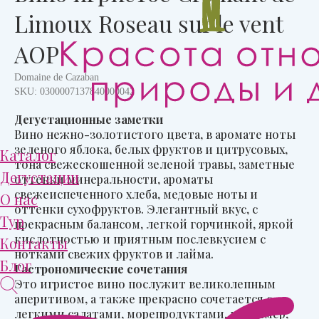
Limoux Roseau sur le vent
AOP
Domaine de Cazaban
SKU:
0300007137840000042
Дегустационные заметки
Вино нежно-золотистого цвета, в аромате ноты
зеленого яблока, белых фруктов и цитрусовых,
Каталог
тона свежескошенной зеленой травы, заметные
Дегустации
оттенки минеральности, ароматы
свежеиспеченного хлеба, медовые ноты и
О нас
оттенки сухофруктов. Элегантный вкус, с
Тур
прекрасным балансом, легкой горчинкой, яркой
кислотностью и приятным послевкусием с
Контакты
нотками свежих фруктов и лайма.
Блог
Гастрономические сочетания
Это игристое вино послужит великолепным
аперитивом, а также прекрасно сочетается с
легкими салатами, морепродуктами, например,