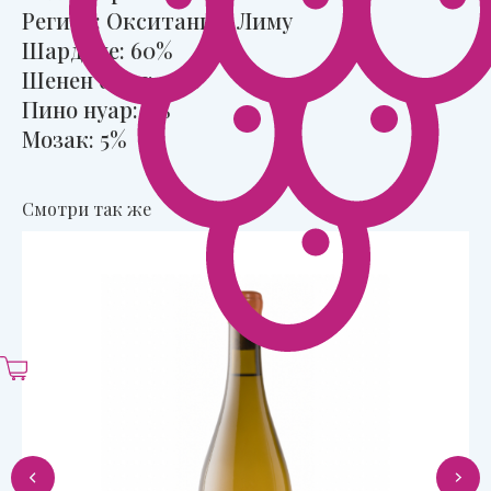
Регион: Окситания, Лиму
Шардоне: 60%
Шенен блан: 30%
Пино нуар: 5%
Мозак: 5%
Смотри так же