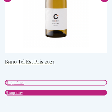
Вино Tel Est Pris 2023
Ви
OR
Подробнее
По
В корзину
В 