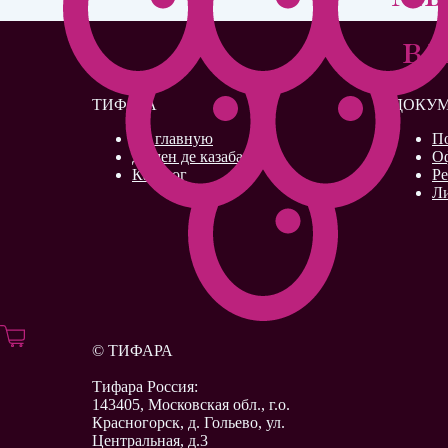
вл
ТИФАРА
ДОКУ
На главную
П
Домен де казабан
О
Каталог
Р
Л
© ТИФАРА
Тифара Россия:
143405, Московская обл., г.о.
Красногорск, д. Гольево, ул.
Центральная, д.3