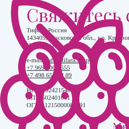
Свяжитесь 
Тифара Россия
143405, Московская обл., г.о. Красног
Центральная, д.3
e-mail:
info@tifara.shop
+7 969 000 5555
+7 498 653 42 89
ИНН 5024215484
КПП 502401001
ОГРН 1215000081691
ТИФАРА
Мы