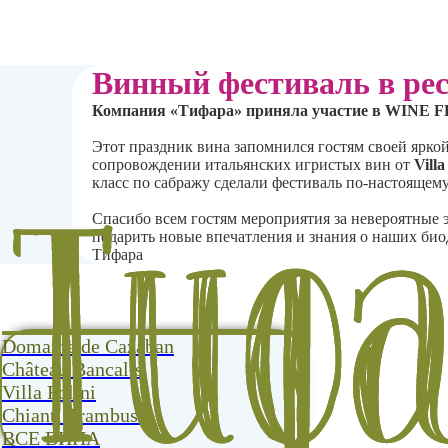
Винный фестиваль в рес
Компания «Тифара» приняла участие в WINE FE
Этот праздник вина запомнился гостям своей ярко
сопровождении итальянских игристых вин от
Villa
класс по сабражу сделали фестиваль по-настоящем
Спасибо всем гостям мероприятия за невероятные 
подарить новые впечатления и знания о наших би
Тифара
Domaine de Cazaban
Château Bancalis
Villa Folini
Chianti Trambusti
ВСЕ ВИНА