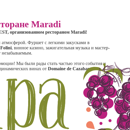
торане Maradi
ST, организованном рестораном Maradi!
й атмосферой. Фуршет с легкими закусками в
 Folini
, винное казино, зажигательная музыка и мастер-
у незабываемым.
эмоции! Мы были рады стать частью этого события и
одинамических винах от
Domaine de Cazaban
🍷