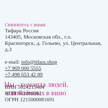
Свяжитесь с нами:
Тифара Россия
143405, Московская обл., г.о.
Красногорск, д. Гольево, ул. Центральная,
д.3
e-mail:
info@tifara.shop
+7 969 000 5555
+7 498 653 42 89
ТИФАРА
Мы - команда людей,
ИНН 5024215484
влюблённых в вино
КПП 502401001
ОГРН 1215000081691