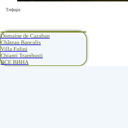
Тифара
Domaine de Cazaban
Château Bancalis
Villa Folini
Chianti Trambusti
ВСЕ ВИНА