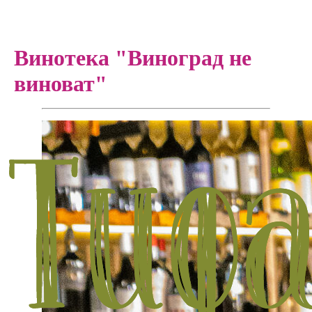
Винотека "Виноград не
виноват"