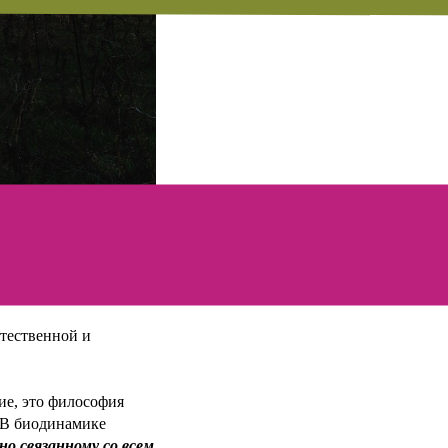
али единым целым в
стественной и
ние, это философия
 В биодинамике
но связанному со всем