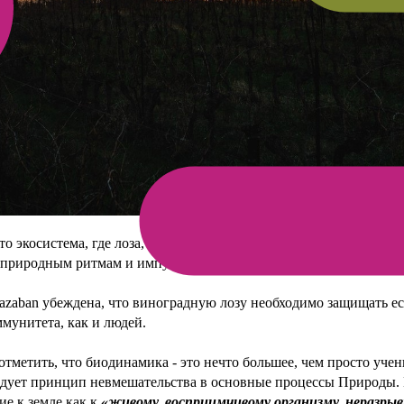
то экосистема, где лоза, люди, представители флоры и фауны ст
 природным ритмам и импульсам.
azaban убеждена, что виноградную лозу необходимо защищать е
мунитета, как и людей.
отметить, что биодинамика - это нечто большее, чем просто уче
едует принцип невмешательства в основные процессы Природы.
ие к земле как к
«живому, восприимчивому организму, неразрыв