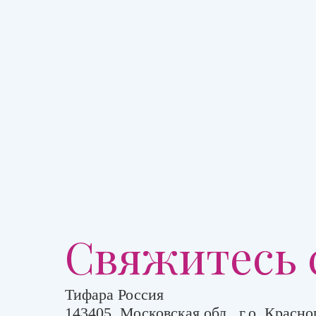
Свяжитесь 
Тифара Россия
143405, Московская обл., г.о. Красног