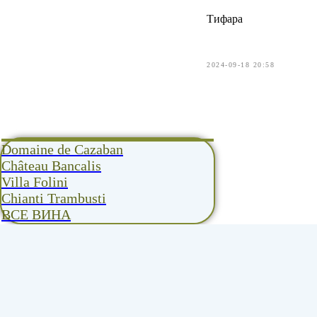
Тифара
2024-09-18 20:58
Domaine de Cazaban
Château Bancalis
Villa Folini
Chianti Trambusti
ВСЕ ВИНА