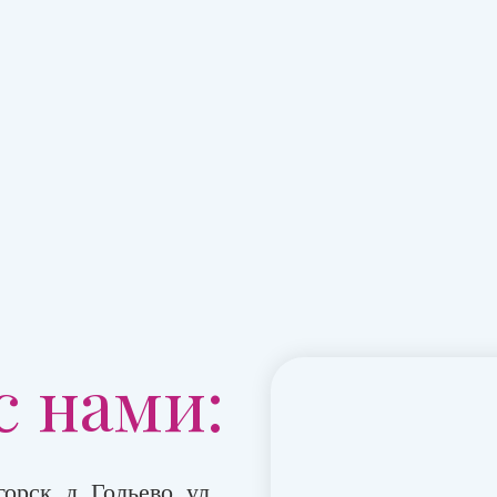
с нами:
орск, д. Гольево, ул.