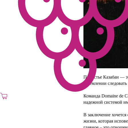
Поместье Казабан — э
стремлении следовать
Команда Domaine de C
надежной системой им
В заключение хочется 
жизни, которая испов
главное – это отношен