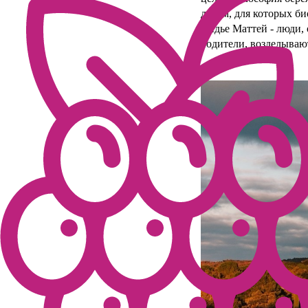
делом, для которых би
Дидье Маттей - люди,
родители, возделыва