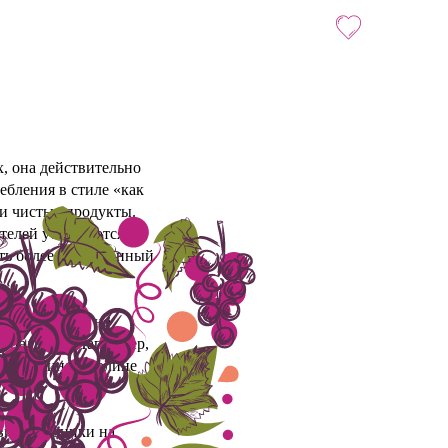
, она действительно
ебления в стиле «как
ки чистые продукты.
ителей убеждаются в
ть более качественный
капля в море, но
гинальной. Например,
льные вина в долине
 виноградники на