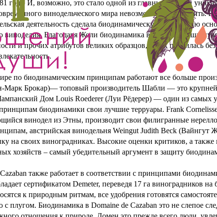
1 году. И, возможно, это стало одной из главных причин уникал
современного винодельческого мира невозможно переоценить. Е
ельская деятельность сделала биодинамическую концепцию осн
о виноделия. Благодаря Жоли биодинамика в виноделии шагнула
ости и прочих атрибутов великих образцов, в них появилась бе
влекательность.
мире по биодинамическим принципам работают все больше прои
ан-Марк Брокар)— топовый производитель Шабли — это крупне
ампанский Дом Louis Roederer (Луи Рёдерер) — один из самых
 принципам биодинамики свои лучшие терруары. Frank Corneliss
щийся винодел из Этны, производит свои филигранные нерелло 
ципам, австрийская винодельня Weingut Judith Beck (Вайнгут Ж
ку на своих виноградниках. Высокие оценки критиков, а также
ых хозяйств – самый убедительный аргумент в защиту биодина
 Cazaban также работает в соответствии с принципами биодинам
бладает сертификатом Demeter, переведя 17 га виноградников на
осятся к природным ритмам, все удобрения готовятся самостояте
с плугом. Биодинамика в Domaine de Cazaban это не слепое сле
жного отношения к природе. Домен это прежде всего люди, ув