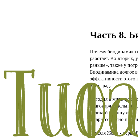
Часть 8. 
Почему биодинамика н
работает. Во-вторых, 
раньше», также у потр
Биодинамика долгое в
эффективности этого 
виноград.
Сегодня в мире сущест
благодаря отдельным 
великий французский в
Луары согласно прин
Николя Жоли - первый