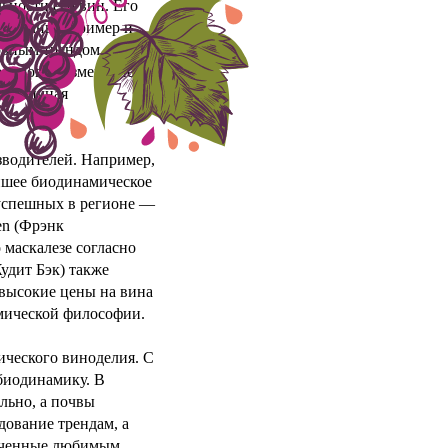
ьности его вин. Его
го личный пример и
овным трендом
 в новое измерение.
зграничная
зводителей. Например,
йшее биодинамическое
 успешных в регионе —
en (Фрэнк
маскалезе согласно
удит Бэк) также
 высокие цены на вина
мической философии.
ического виноделия. С
 биодинамику. В
льно, а почвы
дование трендам, а
леченные любимым