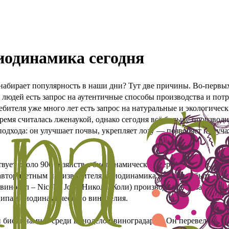
Биодинамика сегодня
абирает популярность в наши дни? Тут две причины. Во-первых
у людей есть запрос на аутентичные способы производства и потр
ебителя уже много лет есть запрос на натуральные и экологичес
ремя считалась лженаукой, однако сегодня всё больше производ
подхода: он улучшает почвы, укрепляет лозу — позволяет получа
вует около 900 хозяйств с биодинамическим сертификатом. Это 
авторитетным производителям биодинамика перестала быть мар
инодел – Nicolas Joly (Николя Жоли) производит свои замечате
ципам биодинамического виноделия.
 биодинамист среди виноделов-виноградарей. Он перевел свои